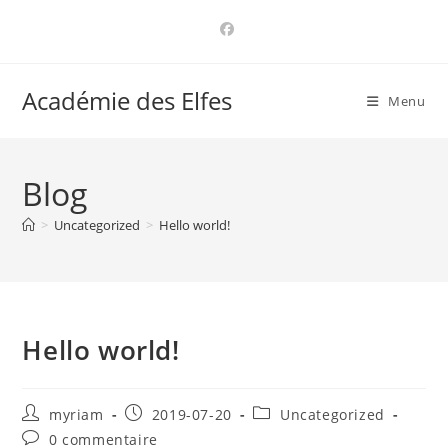
Skip
to
content
Académie des Elfes
Menu
Blog
>
Uncategorized
>
Hello world!
Hello world!
Auteur/autrice
Publication
Post
myriam
2019-07-20
Uncategorized
de
publiée :
category:
Commentaires
0 commentaire