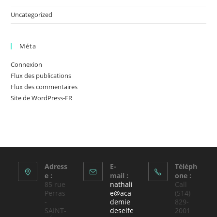
Uncategorized
Méta
Connexion
Flux des publications
Flux des commentaires
Site de WordPress-FR
Adress
E-
Téléph
e :
mail :
one :
85 rue
nathali
Call
Perras
e@aca
(514)
-
demie
829-
SAINT-
deselfe
2001