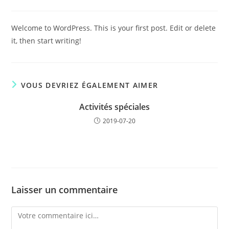
la
de
publication :
la
publication :
Welcome to WordPress. This is your first post. Edit or delete
it, then start writing!
VOUS DEVRIEZ ÉGALEMENT AIMER
Activités spéciales
2019-07-20
Laisser un commentaire
Comment