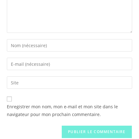
Enter
your
name
Enter
or
your
username
email
Saisir
to
address
l’URL
comment
to
de
comment
votre
Enregistrer mon nom, mon e-mail et mon site dans le
site
navigateur pour mon prochain commentaire.
(facultatif)